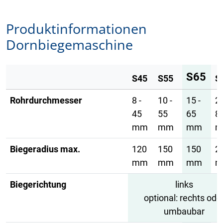
Produktinformationen
Dornbiegemaschine
S65
S45
S55
S
Rohrdurchmesser
8 -
10 -
15 -
20
45
55
65
8
mm
mm
mm
m
Biegeradius max.
120
150
150
2
mm
mm
mm
m
Biegerichtung
links
optional: rechts ode
umbaubar