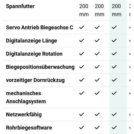
Spannfutter
200
200
200
2
mm
mm
mm
m
Servo Antrieb Biegeachse C
Digitalanzeige Länge
Digitalanzeige Rotation
Biegepositionsüberwachung
vorzeitiger Dornrückzug
mechanisches
Anschlagsystem
Netzwerkfähig
Rohrbiegesoftware