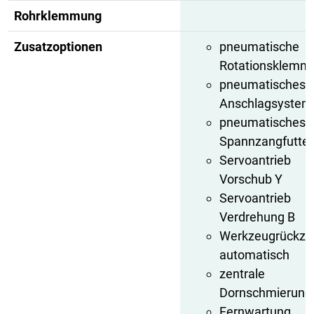
Rohrklemmung
h
Zusatzoptionen
pneumatische
Rotationsklemm
pneumatisches
Anschlagsystem
pneumatisches
Spannzangfutter
Servoantrieb
Vorschub Y
Servoantrieb
Verdrehung B
Werkzeugrückzu
automatisch
zentrale
Dornschmierung
Fernwartung